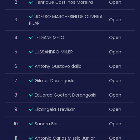
2
Henrique Castilhos Moreira
Open
JOELSO MARCHESINI DE OLIVEIRA
3
Open
PILAR
4
LEIDIANE MELO
Open
5
LUSSANDRO MIiLER
Open
6
Antony Gustavo dallo
Open
7
Gilmar Derengoski
Open
8
Eduardo Goetert Derengoski
Open
9
Elizangela Trevisan
Open
10
Sandra Blasi
Open
11
Antonio Carlos Missio Junior
Open