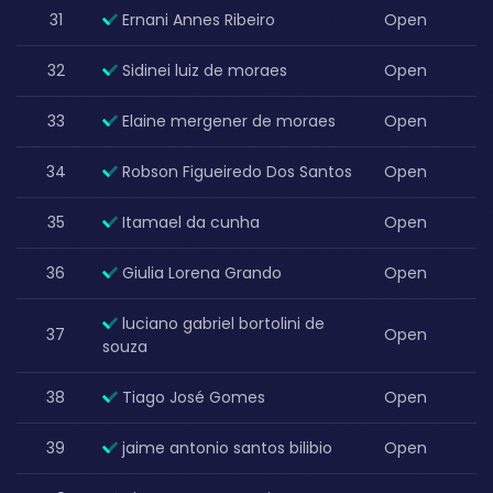
31
Ernani Annes Ribeiro
Open
32
Sidinei luiz de moraes
Open
33
Elaine mergener de moraes
Open
34
Robson Figueiredo Dos Santos
Open
35
Itamael da cunha
Open
36
Giulia Lorena Grando
Open
luciano gabriel bortolini de
37
Open
souza
38
Tiago José Gomes
Open
39
jaime antonio santos bilibio
Open