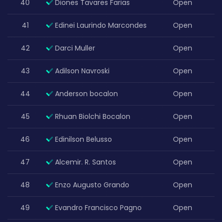
40
Diones Tavares Farias
Open
41
Edinei Laurindo Marcondes
Open
42
Darci Muller
Open
43
Adilson Navroski
Open
44
Anderson bocalon
Open
45
Rhuan Biolchi Bocalon
Open
46
Edinilson Belusso
Open
47
Alcemir. R. Santos
Open
48
Enzo Augusto Grando
Open
49
Evandro Francisco Pagno
Open